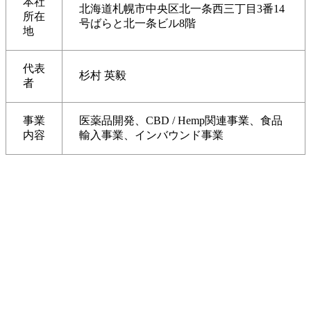
本社
北海道札幌市中央区北一条西三丁目3番14
所在
号ばらと北一条ビル8階
地
代表
杉村 英毅
者
事業
医薬品開発、CBD / Hemp関連事業、食品
内容
輸入事業、インバウンド事業